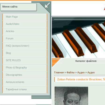
Меню сайта
Main Page
Audio/Video
Articles
Forum
FAQ (вопрос/ответ)
Blog
SITE RULES
Каталог файлов
Photo & Biography
Главная
»
Файлы
»
Аудио
»
Аудио
Discographies
Zoltan Fekete conducts Bruckner, T
Announcements
Тарифные планы