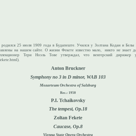
родился 25 июля 1909 года в Будапеште. Учился у Золтана Кодаи и Белы 
тавлены на нашем сайте. О жизни Фекете известно мало, никто не знает д
ллекционер Тери Ноэль Тове утверждал, что венгерский дирижер 
ekete.html).
Anton Bruckne
r
Symphony no 3 in D minor, WAB 103
Mozarteum Orchestra of Salzburg
Rec.: 1950
P.I. Tchaikovsky
The tempest, Op.
18
Zoltan Fekete
Caucase, Op.8
Vienna State Opera Orchestra