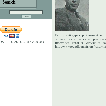
Search
Венгерский дирижер
Золтан Фекете
записей, некоторые из которых выс
RARITETCLASSIC.COM © 2009-2020
известный историк музыки и ко
http://www.soundfountain.org/rem/remf