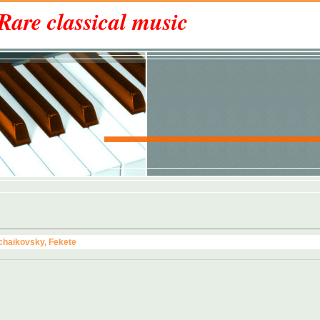
Rare classical music
chaikovsky, Fekete