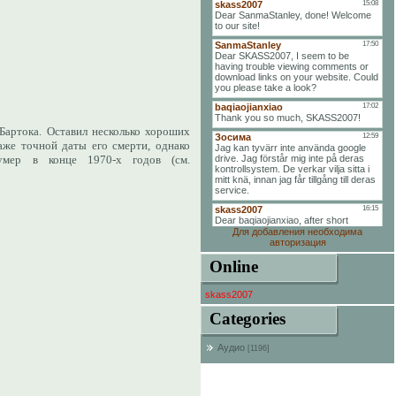
Бартока. Оставил несколько хороших
аже точной даты его смерти, однако
умер в конце 1970-х годов (см.
Для добавления необходима
авторизация
Online
skass2007
Categories
Аудио
[1196]