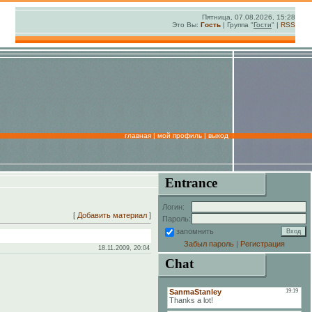
Пятница, 07.08.2026, 15:28
Это Вы:
Гость
| Группа "
Гости
" |
RSS
главная
|
мой профиль
|
выход
Entrance
Логин:
[
Добавить материал
]
Пароль:
запомнить
Забыл пароль
|
Регистрация
18.11.2009, 20:04
Chat