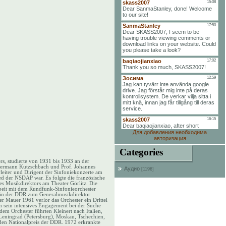
Для добавления необходима
авторизация
Categories
rs, studierte von 1931 bis 1933 an der
, Hermann Kutzschbach und Prof. Johannes
Аудио
[1196]
leiter und Dirigent der Sinfoniekonzerte am
ed der NSDAP war. Es folgte die französische
s Musikdirektors am Theater Görlitz. Die
beit mit dem Rundfunk-Sinfonieorchester
rt in der DDR zum Generalmusikdirektor
er Mauer 1961 verlor das Orchester ein Drittel
h sein intensives Engagement bei der Suche
dem Orchester führten Kleinert nach Italien,
Leningrad (Petersburg), Moskau, Tschechien,
 den Nationalpreis der DDR. 1972 erkrankte