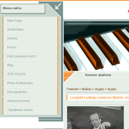
Меню сайта
Main Page
Audio/Video
Articles
Forum
FAQ (вопрос/ответ)
Blog
SITE RULES
Каталог файлов
Photo & Biography
Главная
»
Файлы
»
Аудио
»
Аудио
Discographies
Leopold Ludwig conducts Mahler an
Announcements
Тарифные планы