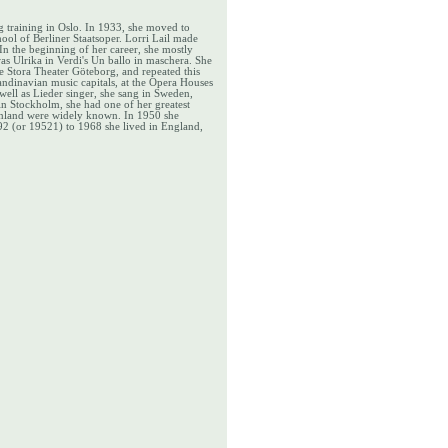
g training in Oslo. In 1933, she moved to
ool of Berliner Staatsoper. Lorri Lail made
 In the beginning of her career, she mostly
as Ulrika in Verdi's Un ballo in maschera. She
e Stora Theater Göteborg, and repeated this
ndinavian music capitals, at the Opera Houses
well as Lieder singer, she sang in Sweden,
in Stockholm, she had one of her greatest
inland were widely known. In 1950 she
92 (or 19521) to 1968 she lived in England,