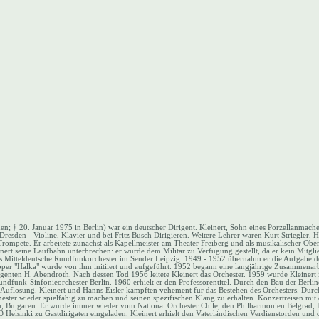
; † 20. Januar 1975 in Berlin) war ein deutscher Dirigent. Kleinert, Sohn eines Porzellanmache
 Dresden - Violine, Klavier und bei Fritz Busch Dirigieren. Weitere Lehrer waren Kurt Striegler
rompete. Er arbeitete zunächst als Kapellmeister am Theater Freiberg und als musikalischer Ober
ert seine Laufbahn unterbrechen: er wurde dem Militär zu Verfügung gestellt, da er kein Mitgli
as Mitteldeutsche Rundfunkorchester im Sender Leipzig. 1949 - 1952 übernahm er die Aufgabe de
per "Halka" wurde von ihm initiiert und aufgeführt. 1952 begann eine langjährige Zusammenar
irigenten H. Abendroth. Nach dessen Tod 1956 leitete Kleinert das Orchester. 1959 wurde Kleine
ndfunk-Sinfonieorchester Berlin. 1960 erhielt er den Professorentitel. Durch den Bau der Berlin
r Auflösung. Kleinert und Hanns Eisler kämpften vehement für das Bestehen des Orchesters. Durc
ester wieder spielfähig zu machen und seinen spezifischen Klang zu erhalten. Konzertreisen mit 
n, Bulgaren. Er wurde immer wieder vom National Orchester Chile, den Philharmonien Belgrad, 
 Helsinki zu Gastdirigaten eingeladen. Kleinert erhielt den Vaterländischen Verdienstorden und