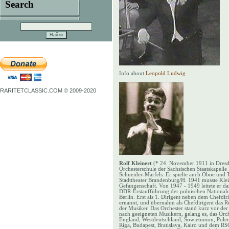
Search
Info about
Leopold Ludwig
RARITETCLASSIC.COM © 2009-2020
Rolf Kleinert
(* 24. November 1911 in Dresden
Orchesterschule der Sächsischen Staatskapelle
Schneider-Marfels. Er spielte auch Oboe und T
Stadttheater Brandenburg/H. 1941 musste Klein
Gefangenschaft. Von 1947 - 1949 leitete er d
DDR-Erstaufführung der polnischen Nationalo
Berlin. Erst als 1. Dirigent neben dem Chefd
ernannt, und übernahm als Chefdirigent das Ru
der Musiker. Das Orchester stand kurz vor de
nach geeigneten Musikern, gelang es, das Orch
England, Westdeutschland, Sowjetunion, Pole
Riga, Budapest, Bratislava, Kairo und dem RSO