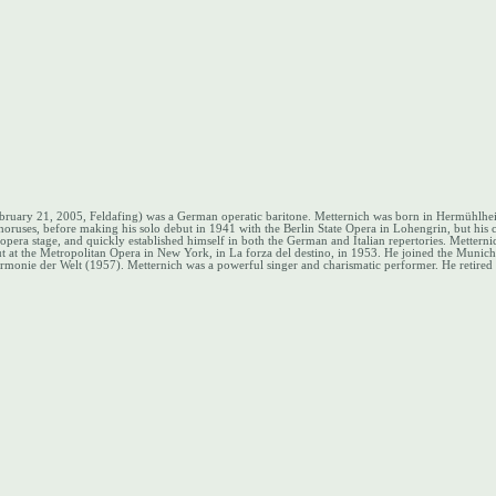
bruary 21, 2005, Feldafing) was a German operatic baritone.
Metternich was born in Hermühlhei
ruses, before making his solo debut in 1941 with the Berlin State Opera in Lohengrin, but his ca
 opera stage, and quickly established himself in both the German and Italian repertories.
Metterni
 at the Metropolitan Opera in New York, in La forza del destino, in 1953.
He joined the Munich 
armonie der Welt (1957).
Metternich was a powerful singer and charismatic performer. He retired