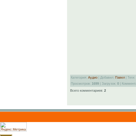
Категория:
Аудио
| Добавил:
Павел
| Теги:
Просмотров:
1699
| Загрузок:
0
| Коммент
Всего комментариев:
2