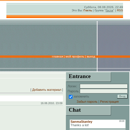
Суббота, 08.08.2026, 22:49
Это Вы:
Гость
| Группа "
Гости
" |
RSS
главная
|
мой профиль
|
выход
Entrance
Логин:
[
Добавить материал
]
Пароль:
запомнить
Забыл пароль
|
Регистрация
16.06.2010, 23:09
Chat