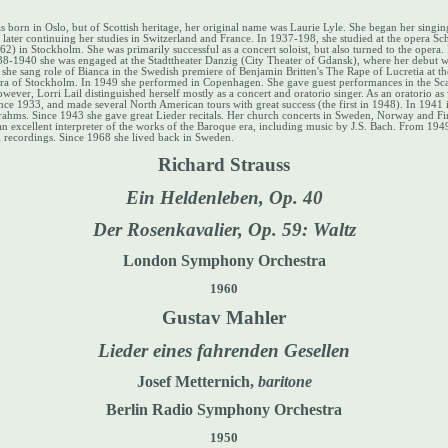
born in Oslo, but of Scottish heritage, her original name was Laurie Lyle. She began her singin
ater continuing her studies in Switzerland and France. In 1937-198, she studied at the opera Sch
62) in Stockholm. She was primarily successful as a concert soloist, but also turned to the opera.
938-1940 she was engaged at the Stadttheater Danzig (City Theater of Gdansk), where her debut w
she sang role of Bianca in the Swedish premiere of Benjamin Britten's The Rape of Lucretia at th
era of Stockholm. In 1949 she performed in Copenhagen. She gave guest performances in the Sca
ever, Lorri Lail distinguished herself mostly as a concert and oratorio singer. As an oratorio as 
ce 1933, and made several North American tours with great success (the first in 1948). In 1941 
rahms. Since 1943 she gave great Lieder recitals. Her church concerts in Sweden, Norway and F
 excellent interpreter of the works of the Baroque era, including music by J.S. Bach. From 194
 recordings. Since 1968 she lived back in Sweden.
Richard Strauss
Ein Heldenleben, Op. 40
Der Rosenkavalier, Op. 59: Waltz
London Symphony Orchestra
1960
Gustav Mahler
Lieder eines fahrenden Gesellen
Josef Metternich,
baritone
Berlin Radio Symphony Orchestra
1950