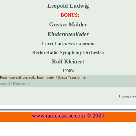
Leopold Ludwig
+ BONUS:
Gustav Mahler
Kindertotenlieder
Lorri Lail,
mezzo-soprano
Berlin Radio Symphony Orchestra
Rolf Kleinert
1950's
Fogs
,
correctl
,
correctly
,
Iron Invader / Space Transformer
арии:
2
| Рейтинг:
/
|
Порядок в
www.raritetclassic.com © 2026