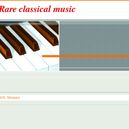
Rare classical music
d R. Strauss