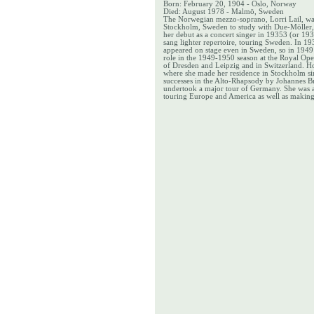
Born: February 20, 1904 - Oslo, Norway
Died: August 1978 - Malmö, Sweden
The Norwegian mezzo-soprano, Lorri Lail, was 
Stockholm, Sweden to study with Due-Möller, l
her debut as a concert singer in 19353 (or 193
sang lighter repertoire, touring Sweden. In 1
appeared on stage even in Sweden, so in 1949 
role in the 1949-1950 season at the Royal Op
of Dresden and Leipzig and in Switzerland. How
where she made her residence in Stockholm sin
successes in the Alto-Rhapsody by Johannes B
undertook a major tour of Germany. She was an
touring Europe and America as well as making