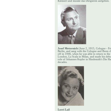
Kleinert und musste das Dirigieren aufgeben.
Josef Metternich
(June 2, 1915, Cologne - Fe
Berlin, and sang with the Cologne and Bonn cho
off in 1946, when he was able to return to the
London, La Scala in Milan, and made his debut
role of Johannes Kepler in Hindemith's Die H
decades.
Lorri Lail