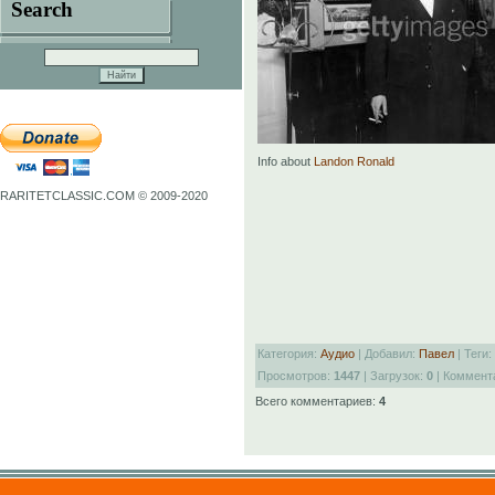
Search
Info about
Landon Ronald
RARITETCLASSIC.COM © 2009-2020
Категория:
Аудио
| Добавил:
Павел
| Теги:
Просмотров:
1447
| Загрузок:
0
| Коммент
Всего комментариев:
4