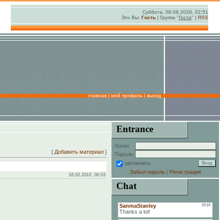
Суббота, 08.08.2026, 02:51
Это Вы:
Гость
| Группа "
Гости
" |
RSS
главная
|
мой профиль
|
выход
Entrance
Логин:
[
Добавить материал
]
Пароль:
запомнить
Забыл пароль
|
Регистрация
18.02.2010, 00:03
Chat