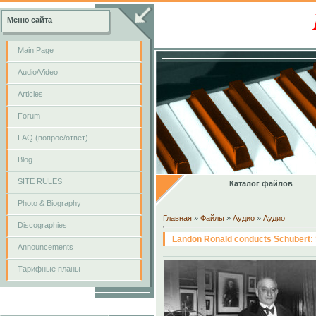
Меню сайта
Main Page
Audio/Video
Articles
Forum
FAQ (вопрос/ответ)
Blog
SITE RULES
Каталог файлов
Photo & Biography
Главная
»
Файлы
»
Аудио
»
Аудио
Discographies
Landon Ronald conducts Schubert:
Announcements
Тарифные планы