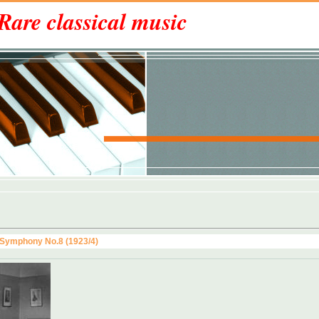
Rare classical music
 Symphony No.8 (1923/4)