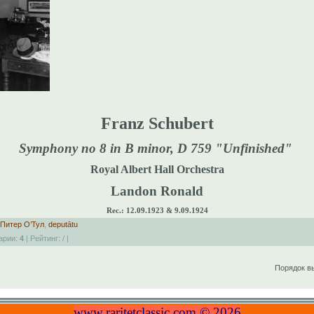
Franz Schubert
Symphony no 8 in B minor, D 759 "Unfinished"
Royal Albert Hall Orchestra
Landon Ronald
Rec.: 12.09.1923 & 9.09.1924
Питер О’Тул
,
deputātu
арии:
4
| Рейтинг:
/
|
Порядок в
www.raritetclassic.com © 2026