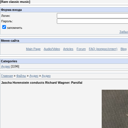
[
Rare classic music
]
Форма входа
Логин:
Пароль:
запомнить
Забыл
Меню сайта
Main Page
Audio/Video
Articles
Forum
FAQ (вопрос/ответ)
Blog
Categories
Аудио
[1196]
Главная
»
Файлы
»
Аудио
»
Аудио
Jascha Horenstein conducts Richard Wagner: Parsifal