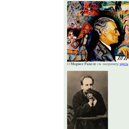
О
Морисе Равеле
см. например
здесь