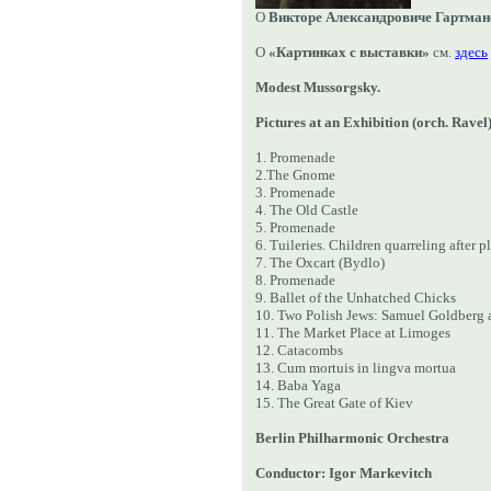
О
Викторе Александровиче Гартман
О
«Картинках с выставки»
см.
здесь
Modest Mussorgsky.
Pictures at an Exhibition (
orch. Ravel
1.
Promenade
2.
The Gnome
3.
Promenade
4. The Old Castle
5. Promenade
6.
Tuileries. Children quarreling after p
7. The Oxcart (Bydlo)
8.
Promenade
9. Ballet of the Unhatched Chicks
10. Two Polish Jews: Samuel Goldberg
11. The Market Place at Limoges
12. Catacombs
13. Cum mortuis in lingva mortua
14. Baba Yaga
15. The Great Gate of Kiev
Berlin
Philharmonic Orchestra
Conductor: Igor Markevitch