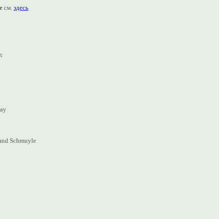
е
см.
здесь
):
lay
 and Schmuyle