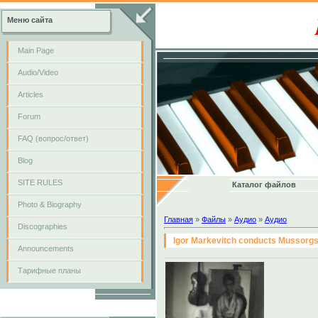
Меню сайта
Main Page
Audio/Video
Articles
Forum
FAQ (вопрос/ответ)
Blog
SITE RULES
Каталог файлов
Photo & Biography
Главная
»
Файлы
»
Аудио
»
Аудио
Discographies
Igor Markevitch conducts Mussorgsky
Announcements
Тарифные планы