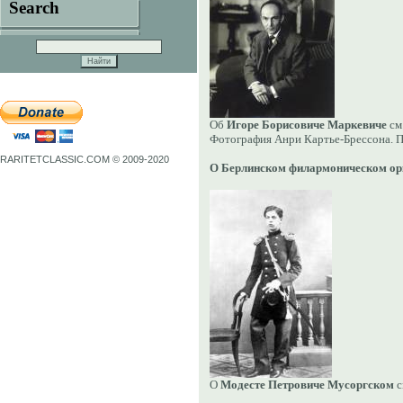
Search
Об
Игоре Борисовиче Маркевиче
см
Фотография Анри Картье-Брессона. П
RARITETCLASSIC.COM © 2009-2020
О
Берлинском филармоническом
ор
О
Модесте Петровиче Мусоргском
с