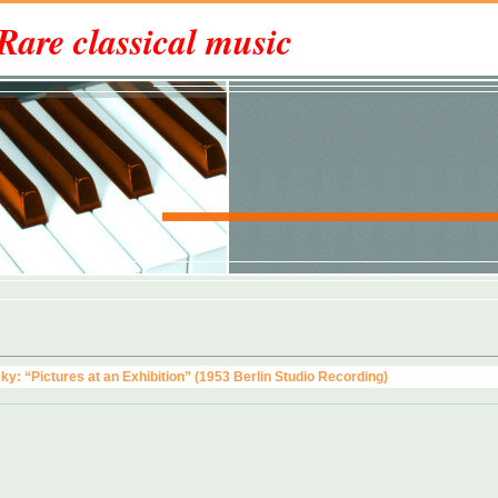
Rare classical music
: “Pictures at an Exhibition” (1953 Berlin Studio Recording)