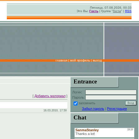
Пятница, 07.08.2026, 00:33
Это Вы:
Гость
| Группа "
Гости
" |
RSS
главная
|
мой профиль
|
выход
Entrance
Логин:
[
Добавить материал
]
Пароль:
запомнить
Забыл пароль
|
Регистрация
16.03.2010, 17:50
Chat