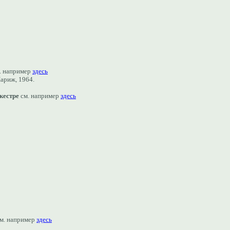
. например
здесь
ариж, 1964.
кестр
е
см. например
здесь
м. например
здесь