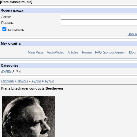
[
Rare classic music
]
Форма входа
Логин:
Пароль:
запомнить
Забыл
Меню сайта
Main Page
Audio/Video
Articles
Forum
FAQ (вопрос/ответ)
Blog
Categories
Аудио
[1196]
Главная
»
Файлы
»
Аудио
»
Аудио
Franz Litschauer conducts Beethoven