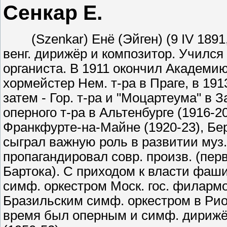
Сенкар Е.
(Szenkar) Енё (Эйген) (9 IV 1891, 
венг. дирижёр и композитор. Учился 
органиста. В 1911 окончил Академию
хормейстер Нем. т-ра в Праге, в 19
затем - Гор. т-ра и "Моцартеума" в
оперного т-ра в Альтенбурге (1916-2
Франкфурте-на-Майне (1920-23), Берл
сыграл важную роль в развитии муз. ж
пропагандировал совр. произв. (пе
Бартока). С приходом к власти фаши
симф. оркестром Моск. гос. филармо
Бразильским симф. оркестром в Рио
время был оперным и симф. дирижёр