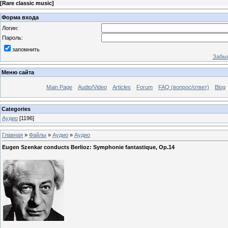
[
Rare classic music
]
Форма входа
Логин:
Пароль:
запомнить
Забыл
Меню сайта
Main Page
Audio/Video
Articles
Forum
FAQ (вопрос/ответ)
Blog
Categories
Аудио
[1196]
Главная
»
Файлы
»
Аудио
»
Аудио
Eugen Szenkar conducts Berlioz: Symphonie fantastique, Op.14