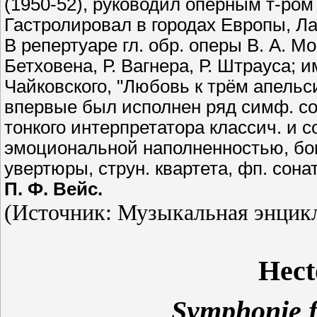
(1950-52), руководил оперным т-ром
Гастролировал в городах Европы, Ла
В репертуаре гл. обр. оперы В. А. М
Бетховена, Р. Вагнера, Р. Штрауса; 
Чайковского, "Любовь к трём апельс
впервые был исполнен ряд симф. соч
тонкого интерпретатора классич. и с
эмоциональной наполненностью, бог
увертюры, струн. квартета, фп. сонат
П. Ф. Вейс.
(
Источник: Музыкальная энцик
Hect
Symphonie f