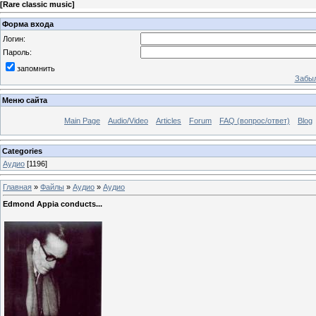
[
Rare classic music
]
Форма входа
Логин:
Пароль:
запомнить
Забыл
Меню сайта
Main Page
Audio/Video
Articles
Forum
FAQ (вопрос/ответ)
Blog
Categories
Аудио
[1196]
Главная
»
Файлы
»
Аудио
»
Аудио
Edmond Appia conducts...