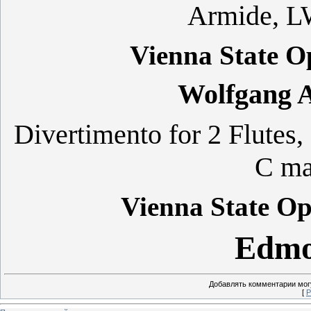
Armide, L
Vienna State O
Wolfgang 
Divertimento for 2 Flutes
C ma
Vienna State Op
Edmo
Добавлять комментарии могу
[
Р