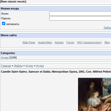
[
Rare classic music
]
Форма входа
Логин:
Пароль:
запомнить
Забыл
Меню сайта
Main Page
Audio/Video
Articles
Forum
FAQ (вопрос/ответ)
Blog
Categories
Аудио
[1196]
Главная
»
Файлы
»
Аудио
»
Аудио
Camille Saint-Saëns. Samson et Dalila. Metropolitan Opera, 1941. Con. Wilfred Pelleti