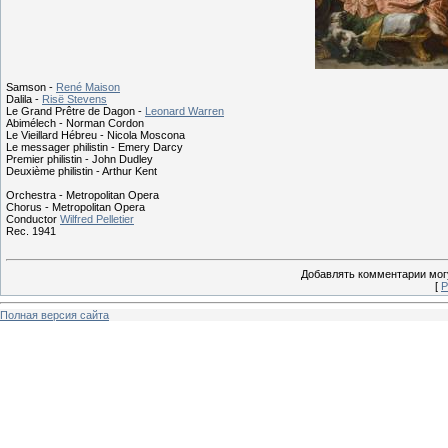
Samson -
René Maison
Dalila -
Risë Stevens
Le Grand Prêtre de Dagon -
Leonard Warren
Abimélech - Norman Cordon
Le Vieillard Hébreu - Nicola Moscona
Le messager philistin - Emery Darcy
Premier philistin - John Dudley
Deuxième philistin - Arthur Kent
Orchestra - Metropolitan Opera
Chorus - Metropolitan Opera
Conductor
Wilfred Pelletier
Rec. 1941
Добавлять комментарии могу
[
Р
Полная версия сайта