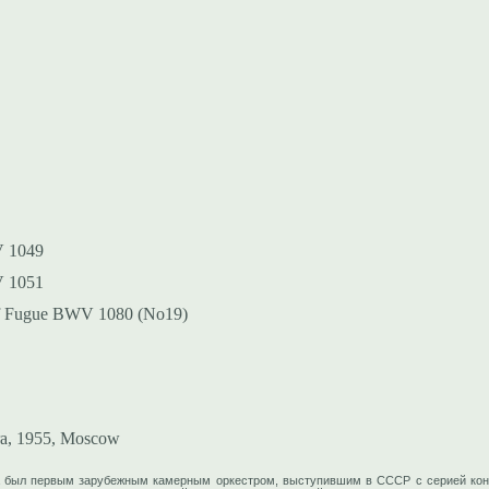
V 1049
V 1051
 of Fugue BWV 1080 (No19)
ra, 1955, Moscow
а был первым зарубежным камерным оркестром, выступившим в СССР с серией конц