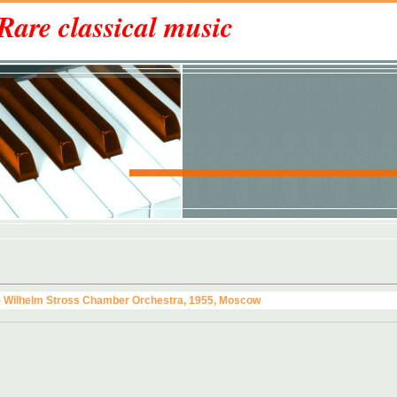
Rare classical music
- Wilhelm Stross Chamber Orchestra, 1955, Moscow