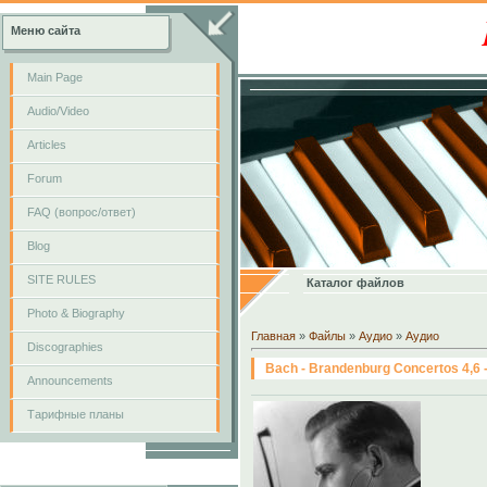
Меню сайта
Main Page
Audio/Video
Articles
Forum
FAQ (вопрос/ответ)
Blog
SITE RULES
Каталог файлов
Photo & Biography
Главная
»
Файлы
»
Аудио
»
Аудио
Discographies
Bach - Brandenburg Concertos 4,6 
Announcements
Тарифные планы