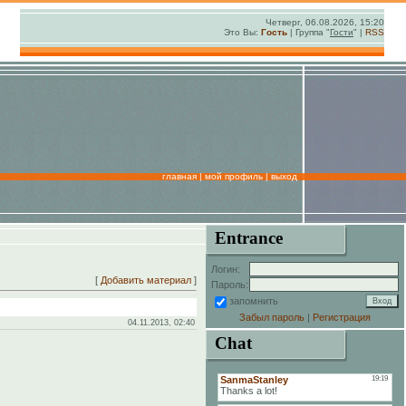
Четверг, 06.08.2026, 15:20
Это Вы:
Гость
| Группа "
Гости
" |
RSS
главная
|
мой профиль
|
выход
Entrance
Логин:
[
Добавить материал
]
Пароль:
запомнить
Забыл пароль
|
Регистрация
04.11.2013, 02:40
Chat