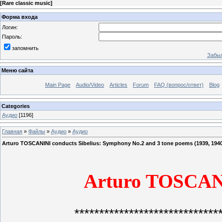
[
Rare classic music
]
Форма входа
Логин:
Пароль:
запомнить
Забыл
Меню сайта
Main Page
Audio/Video
Articles
Forum
FAQ (вопрос/ответ)
Blog
Categories
Аудио
[1196]
Главная
»
Файлы
»
Аудио
»
Аудио
Arturo TOSCANINI conducts Sibelius: Symphony No.2 and 3 tone poems (1939, 194
Arturo TOSCANI
*****************************