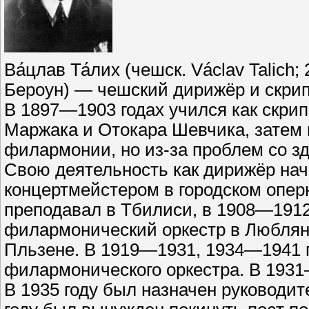
Ва́цлав Та́лих (чешск. Václav Talic
Бероун) — чешский дирижёр и скрипа
В 1897—1903 годах учился как скрип
Маржака и Отокара Шевчика, затем 
филармонии, но из-за проблем со з
Свою деятельность как дирижёр нача
концертмейстером в городском опер
преподавал в Тбилиси, в 1908—1912
филармонический оркестр в Любляне
Пльзене. В 1919—1931, 1934—1941 
филармонического оркестра. В 1931
В 1935 году был назначен руководит