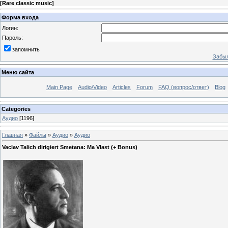
[
Rare classic music
]
Форма входа
Логин:
Пароль:
запомнить
Забыл
Меню сайта
Main Page
Audio/Video
Articles
Forum
FAQ (вопрос/ответ)
Blog
Categories
Аудио
[1196]
Главная
»
Файлы
»
Аудио
»
Аудио
Vaclav Talich dirigiert Smetana: Ma Vlast (+ Bonus)