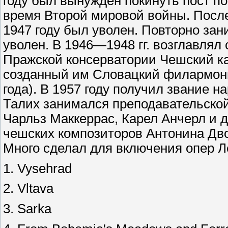
году был вынужден покинуть пост п
время Второй мировой войны. После 
1947 году был уволен. Повторно зани
уволен. В 1946—1948 гг. возглавлял
Пражской консерватории Чешский кам
созданный им Словацкий филармони
года). В 1957 году получил звание н
Талих занимался преподавательской
Чарльз Маккеррас, Карел Анчерл и 
чешских композиторов Антонина Дв
Много сделал для включения опер Л
1. Vysehrad
2. Vltava
3. Sarka