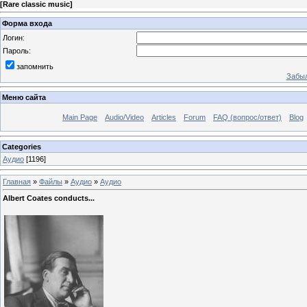
[
Rare classic music
]
Форма входа
Логин:
Пароль:
запомнить
Забыл
Меню сайта
Main Page
Audio/Video
Articles
Forum
FAQ (вопрос/ответ)
Blog
Categories
Аудио
[1196]
Главная
»
Файлы
»
Аудио
»
Аудио
Albert Coates conducts...