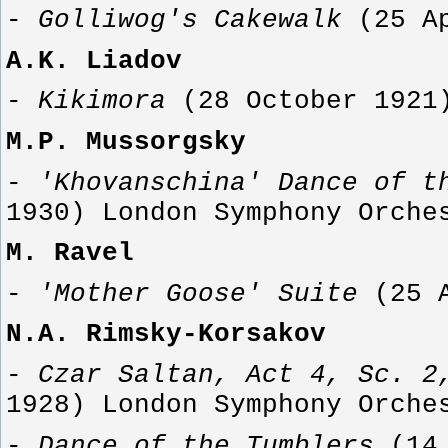
-
Golliwog's Cakewalk
(25 A
A.K. Liadov
-
Kikimora
(28 October 1921)
M.P. Mussorgsky
-
'Khovanschina' Dance of t
1930)
London
Symphony Orche
M. Ravel
-
'Mother Goose' Suite
(25 
N.A. Rimsky-Korsakov
-
Czar Saltan, Act 4, Sc. 2
1928)
London
Symphony Orche
-
Dance of the Tumblers
(14 