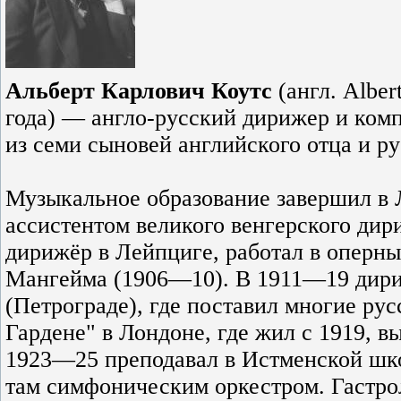
Альберт Карлович Коутс
(англ. Alber
года) — англо-русский дирижер и комп
из семи сыновей английского отца и ру
Музыкальное образование завершил в 
ассистентом великого венгерского ди
дирижёр в Лейпциге, работал в оперны
Мангейма (1906—10). В 1911—19 дири
(Петрограде), где поставил многие рус
Гардене" в Лондоне, где жил с 1919, 
1923—25 преподавал в Истменской шк
там симфоническим оркестром. Гастр