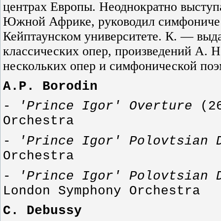
центрах Европы. Неоднократно выступа
Южной Африке, руководил симфоничес
Кейптаунском университете. К. — выд
классических опер, произведений А. Н.
нескольких опер и симфонической поэ
A.P. Borodin
-
'Prince Igor'
Overture
(
2
Orchestra
-
'Prince Igor' Polovtsian 
Orchestra
-
'Prince Igor' Polovtsian 
London
Symphony Orchestra
C. Debussy