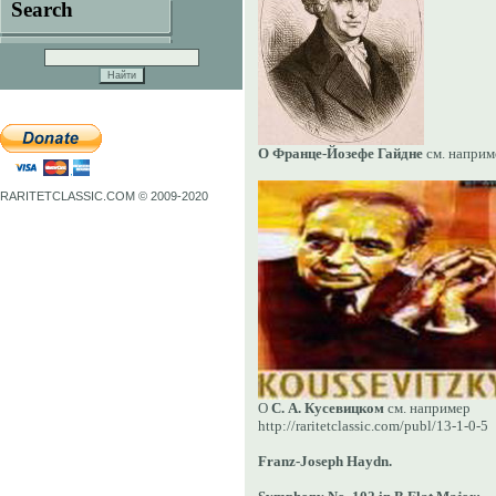
Search
О Франце-Йозефе Гайдне
см. наприме
RARITETCLASSIC.COM © 2009-2020
О
С. А. Кусевицком
см. например
http://raritetclassic.com/publ/13-1-0-5
Franz-Joseph Haydn.