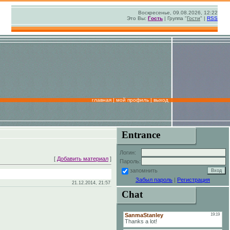
Воскресенье, 09.08.2026, 12:22
Это Вы:
Гость
| Группа "
Гости
" |
RSS
главная
|
мой профиль
|
выход
Entrance
Логин:
[
Добавить материал
]
Пароль:
запомнить
Забыл пароль
|
Регистрация
21.12.2014, 21:57
Chat