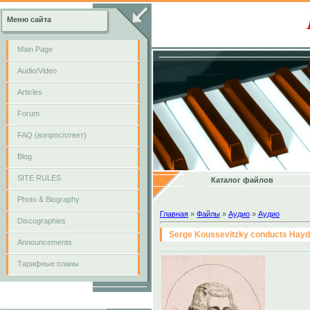
Меню сайта
Main Page
Audio/Video
Articles
Forum
FAQ (вопрос/ответ)
Blog
SITE RULES
Каталог файлов
Photo & Biography
Главная
»
Файлы
»
Аудио
»
Аудио
Discographies
Serge Koussevitzky conducts Haydn
Announcements
Тарифные планы