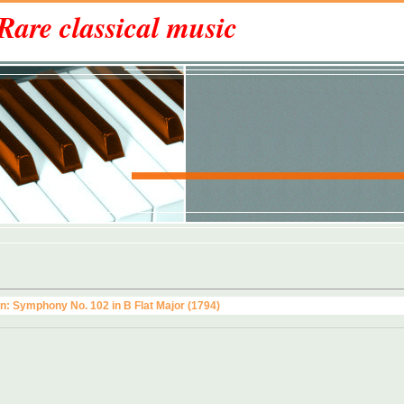
Rare classical music
: Symphony No. 102 in B Flat Major (1794)