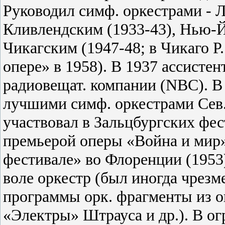
Руководил симф. оркестрами - 
Кливлендским (1933-43), Нью-
Чикагским (1947-48; в Чикаго Р
опере» в 1958). В 1937 ассистен
радиовещат. компании (
NBC
). 
лучшими симф. оркестрами Сев
участвовал в Зальцбургских фес
премьерой оперы «Война и мир»
фестивале» во Флоренции (1953)
воле оркестр (был иногда чрезме
программы орк. фрагменты из о
«Электры» Штрауса и др.). В огр