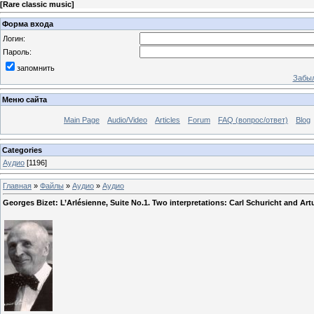
[
Rare classic music
]
Форма входа
Логин:
Пароль:
запомнить
Забыл
Меню сайта
Main Page
Audio/Video
Articles
Forum
FAQ (вопрос/ответ)
Blog
Categories
Аудио
[1196]
Главная
»
Файлы
»
Аудио
»
Аудио
Georges Bizet: L’Arlésienne, Suite No.1. Two interpretations: Carl Schuricht and Art