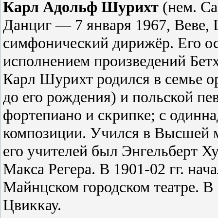
Карл
Адольф
Шурихт
(нем. Ca
Данциг — 7 января 1967, Веве
симфонический дирижёр. Его о
исполнением произведений Бетх
Карл Шурихт родился в семье ор
до его рождения) и польской пе
фортепиано и скрипке; с одинна
композиции. Учился в Высшей 
его учителей был Энгельберт Ху
Макса Регера. В 1901-02 гг. нач
Майнцском городском театре. В 
Цвиккау.