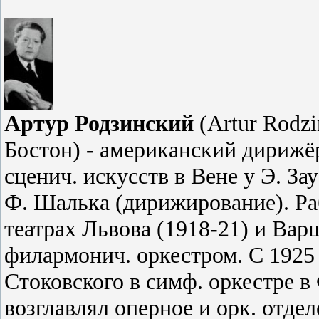
Артур Родзинский
(
Art
ur
Rodzi
Бостон) - американский дирижё
сценич. искусств в Вене у Э. За
Ф. Шалька (дирижирование). Ра
театрах Львова (1918-21) и Вар
филармонич. оркестром. С 1925
Стоковского в симф. оркестре в
возглавлял оперное и орк. отде