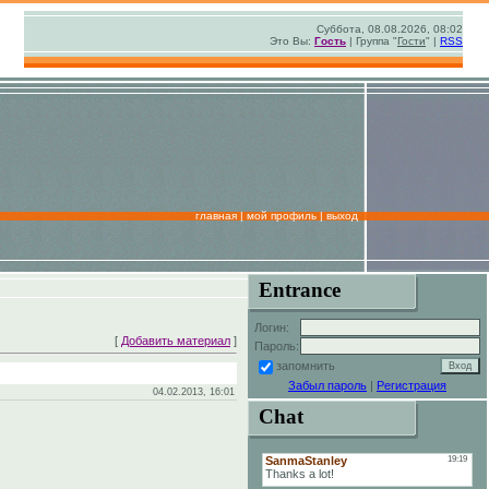
Суббота, 08.08.2026, 08:02
Это Вы:
Гость
| Группа "
Гости
" |
RSS
главная
|
мой профиль
|
выход
Entrance
Логин:
[
Добавить материал
]
Пароль:
запомнить
Забыл пароль
|
Регистрация
04.02.2013, 16:01
Chat