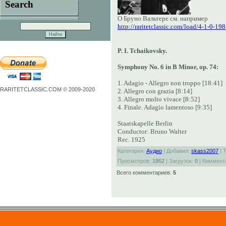
Search
О Бруно Вальтере см. например
http://raritetclassic.com/load/4-1-0-198
P. I. Tchaikovsky.
Symphony No. 6 in B Minor, op. 74:
1. Adagio - Allegro non troppo [18:41]
RARITETCLASSIC.COM © 2009-2020
2. Allegro con grazia [8:14]
3. Allegro molto vivace [8:52]
4. Finale. Adagio lamentoso [9:35]
Staatskapelle Berlin
Conductor: Bruno Walter
Rec. 1925
Категория:
Аудио
| Добавил:
skass2007
| 
Просмотров:
1862
| Загрузок:
0
| Коммент
Всего комментариев:
5