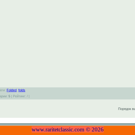
Теги:
Folded
,
folds
арии:
5
| Рейтинг:
/
|
Порядок в
www.raritetclassic.com © 2026