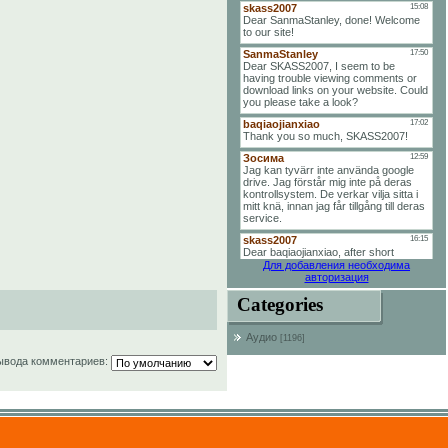
Для добавления необходима
авторизация
Categories
Аудио
[1196]
ывода комментариев: