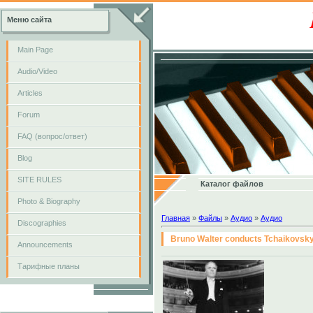
Меню сайта
Main Page
Audio/Video
Articles
Forum
FAQ (вопрос/ответ)
Blog
SITE RULES
Каталог файлов
Photo & Biography
Главная
»
Файлы
»
Аудио
»
Аудио
Discographies
Bruno Walter conducts Tchaikovsky:
Announcements
Тарифные планы