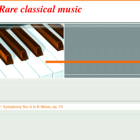
Rare classical music
 Symphony No. 6 in B Minor, op. 74