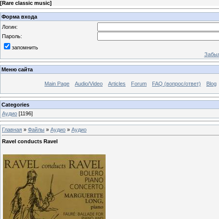
[
Rare classic music
]
Форма входа
Логин:
Пароль:
запомнить
Забыл
Меню сайта
Main Page
Audio/Video
Articles
Forum
FAQ (вопрос/ответ)
Blog
Categories
Аудио
[1196]
Главная
»
Файлы
»
Аудио
»
Аудио
Ravel conducts Ravel